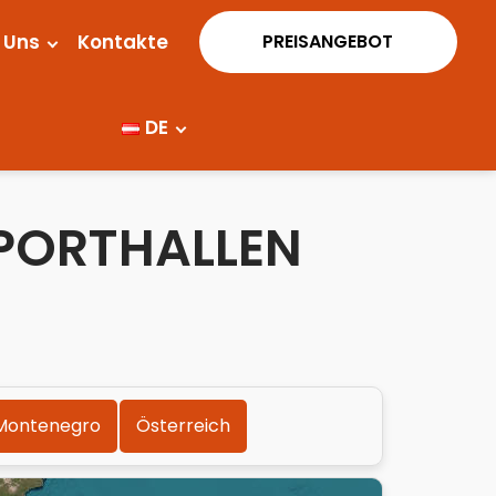
 Uns
Kontakte
Cenová ponuka
DE
SPORTHALLEN
Montenegro
Österreich