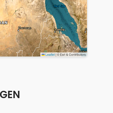
Leaflet
|
© Esri & Contributors
AGEN