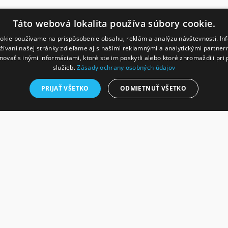
Táto webová lokalita používa súbory cookie.
Sporthalle S
okie používame na prispôsobenie obsahu, reklám a analýzu návštevnosti. In
ívaní našej stránky zdieľame aj s našimi reklamnými a analytickými partnermi
vať s inými informáciami, ktoré ste im poskytli alebo ktoré zhromaždili pri 
Die gebogene HUPRO-Halle
služieb.
Zásady ochrany osobných údajov
passives Gebäude entworf
PRIJAŤ VŠETKO
ODMIETNUŤ VŠETKO
feststellen, dass der Ene
übertroffen hat. Wir habe
Tschechien 2024“ erhalten
Bc. Magdaléna Stýblová 