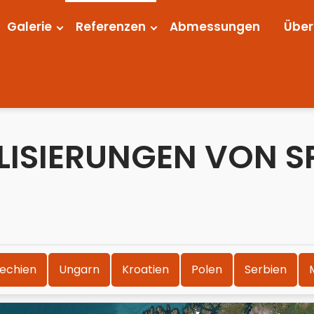
Galerie
Referenzen
Abmessungen
Über
LISIERUNGEN VON 
echien
Ungarn
Kroatien
Polen
Serbien