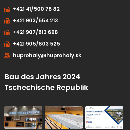
+421 41/500 78 81
+421 41/500 78 82
+421 903/554 213
+421 907/813 698
+421 905/803 525
huprohaly@huprohaly.sk
Bau des Jahres 2024
Tschechische Republik