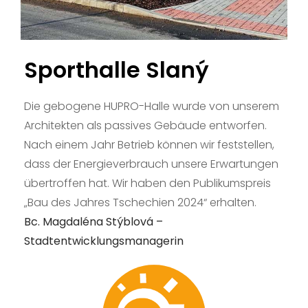
Multifu
Lipany
Die Stadt hat Fö
kleine multifunk
errichten. In de
von der Öffentli
Eislaufen genut
Hockey, Floorball
Bewegungsspiele.
Menschen der S
Ing. Vladimír Já